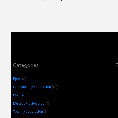
Categorías
E
Epoxi
(2)
Iluminación y decoración
(18)
Marcos
(6)
Murales y cabeceros
(4)
Tótem y decoración
(9)