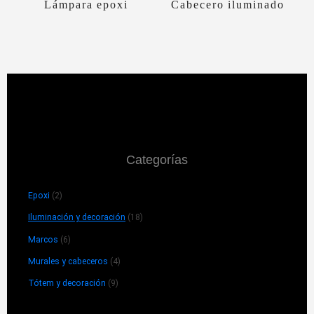
Lámpara epoxi
Cabecero iluminado
Categorías
Epoxi
(2)
Iluminación y decoración
(18)
Marcos
(6)
Murales y cabeceros
(4)
Tótem y decoración
(9)